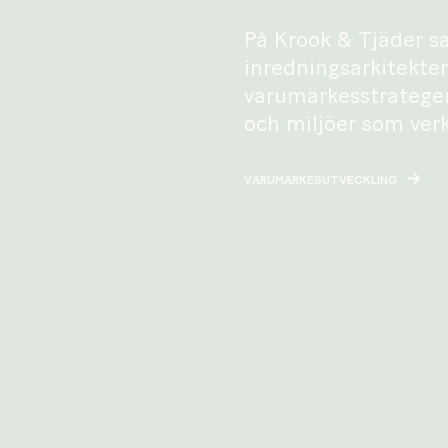
På Krook & Tjäder s
inredningsarkitekter
varumärkesstrateger 
och miljöer som ver
VARUMÄRKESUTVECKLING