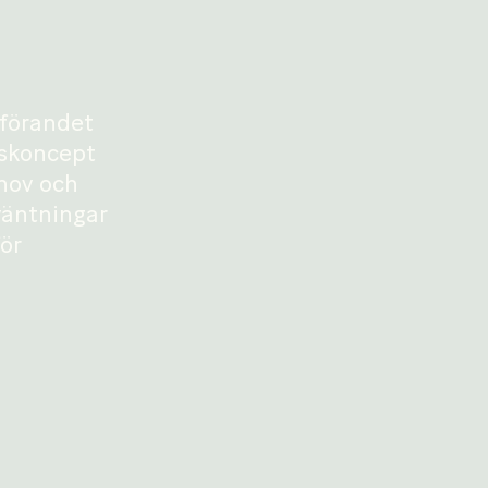
nförandet
tskoncept
ehov och
väntningar
för