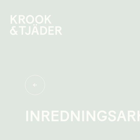
INREDNINGS­AR