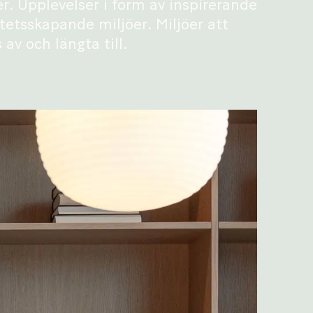
r. Upplevelser i form av inspirerande
tetsskapande miljöer. Miljöer att
 av och längta till.