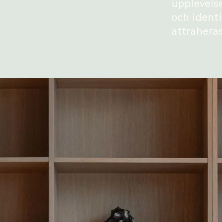
upplevelse
och identi
attraheras