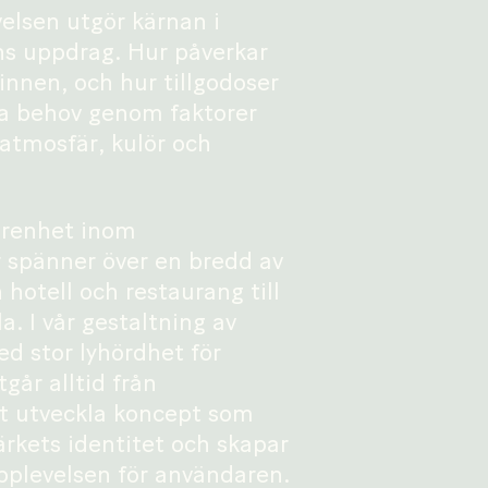
elsen utgör kärnan i
ns uppdrag. Hur påverkar
innen, och hur tillgodoser
la behov genom faktorer
 atmosfär, kulör och
arenhet inom
r spänner över en bredd av
 hotell och restaurang till
a. I vår gestaltning av
ed stor lyhördhet för
går alltid från
t utveckla koncept som
rkets identitet och skapar
pplevelsen för användaren.