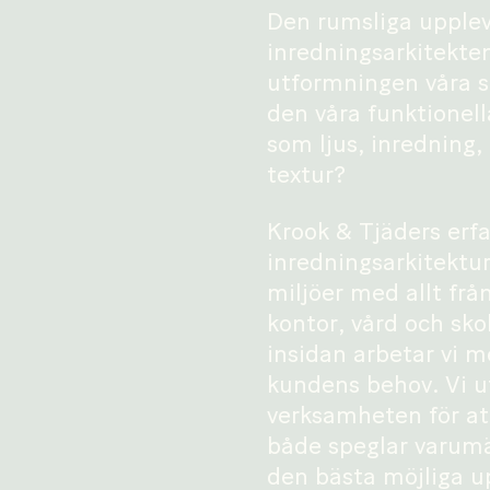
Den rumsliga upplev
inredningsarkitekte
utformningen våra s
den våra funktionel
som ljus, inredning,
textur?
Krook & Tjäders erf
inredningsarkitektu
miljöer med allt från
kontor, vård och skol
insidan arbetar vi m
kundens behov. Vi ut
verksamheten för at
både speglar varumä
den bästa möjliga u