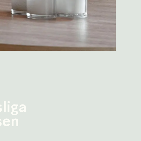
liga
sen