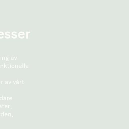
esser
ing av
unktionella
h
r av vårt
edare
eter,
rden,