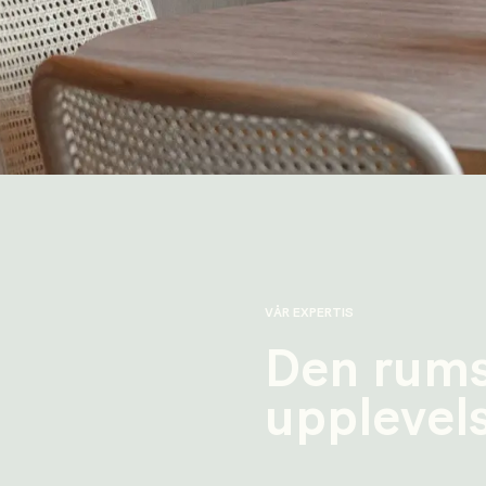
VÅR EXPERTIS
Den rums
upplevel