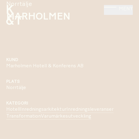
Norrtälje
MENY
MARHOLMEN
KUND
Marholmen Hotell & Konferens AB
PLATS
Norrtälje
KATEGORI
Hotell
Inredningsarkitektur
Inredningsleveranser
Transformation
Varumärkesutveckling