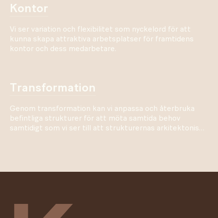
kontor
Vi ser variation och flexibilitet som nyckelord för att
kunna skapa attraktiva arbetsplatser för framtidens
kontor och dess medarbetare.
transformation
Genom transformation kan vi anpassa och återbruka
befintliga strukturer för att möta samtida behov
samtidigt som vi ser till att strukturernas arkitektoniska
arv och värden bevaras.