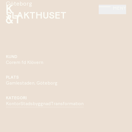
Göteborg
MENY
SLAKTHUSET
KUND
Corem fd Klövern
PLATS
Gamlestaden, Göteborg
KATEGORI
Kontor
Stadsbyggnad
Transformation