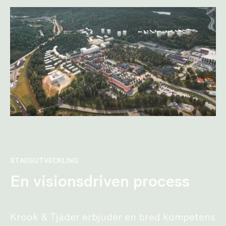
STADSUTVECKLING
En visionsdriven process
Krook & Tjäder erbjuder en bred kompetens