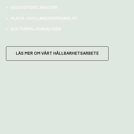
EKOSYSTEMTJÄNSTER
PLATS- OCH LANDSKAPSANALYS
KULTURMILJÖANALYSER
LÄS MER OM VÅRT HÅLLBARHETSARBETE