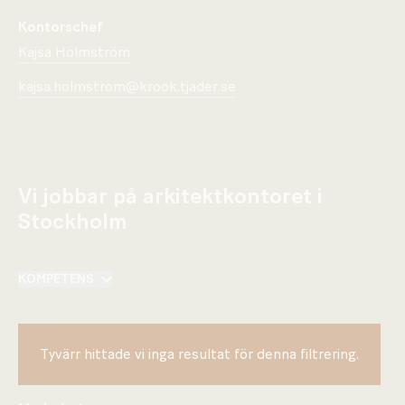
Kontorschef
Kajsa Holmström
kajsa.holmstrom@krook.tjader.se
Vi jobbar på arkitektkontoret i
Stockholm
KOMPETENS
Tyvärr hittade vi inga resultat för denna filtrering.