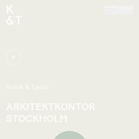
MENY
Krook & Tjäder
ARKITEKTKONTOR
STOCKHOLM