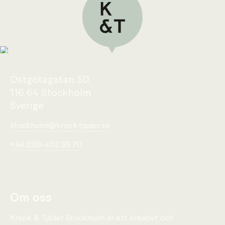
Östgötagatan 50
116 64 Stockholm
Sverige
stockholm@krook.tjader.se
+46 (0)8-402 55 70
Om oss
Krook & Tjäder Stockholm är ett kreativt och