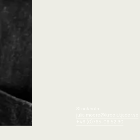
Stockholm
julia.moore@krook.tjader.se
+46 (0)765-06 52 30