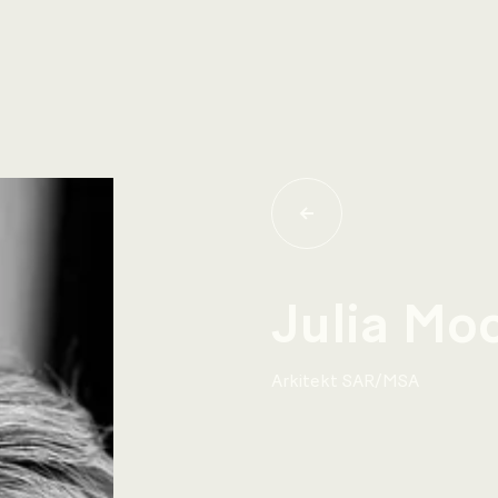
Julia Mo
Arkitekt SAR/MSA