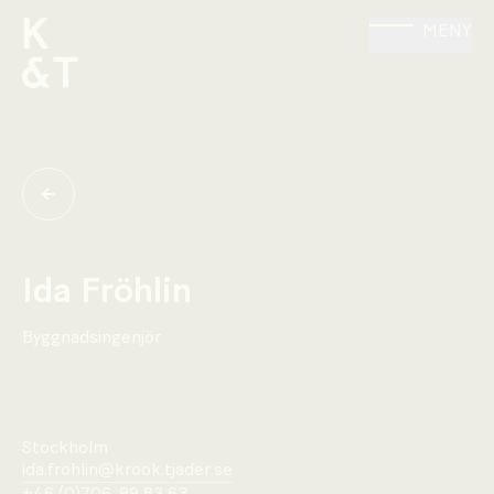
MENY
Ida Fröhlin
Byggnadsingenjör
Stockholm
ida.frohlin@krook.tjader.se