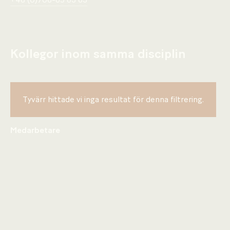
+46 (0)706-89 83 63
Kollegor inom samma disciplin
Tyvärr hittade vi inga resultat för denna filtrering.
Medarbetare