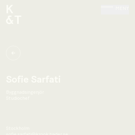
MENY
Sofie Sarfati
Byggnadsingenjör
Studiochef
Stockholm
sofie.sarfati@krook.tjader.se