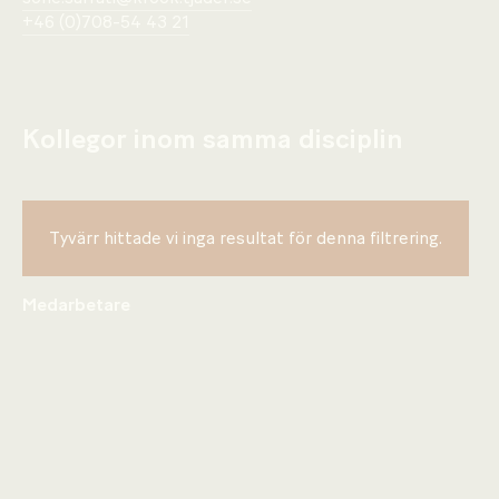
+46 (0)708-54 43 21
Kollegor inom samma disciplin
Tyvärr hittade vi inga resultat för denna filtrering.
Medarbetare