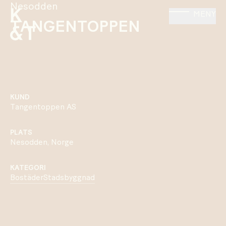
Nesodden
MENY
TANGENTOPPEN
KUND
Tangentoppen AS
PLATS
Nesodden, Norge
KATEGORI
Bostäder
Stadsbyggnad