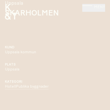
Uppsala
MENY
SKARHOLMEN
KUND
Uppsala kommun
PLATS
Uppsala
KATEGORI
Hotell
Publika byggnader