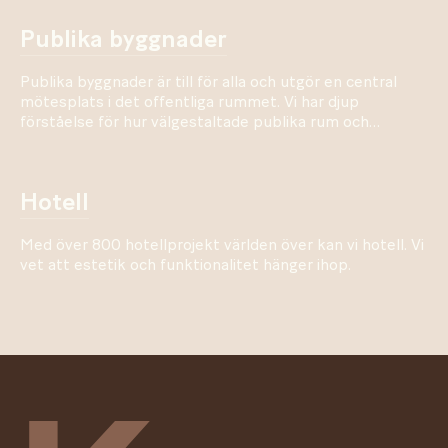
publika byggnader
Publika byggnader är till för alla och utgör en central
mötesplats i det offentliga rummet. Vi har djup
förståelse för hur välgestaltade publika rum och
byggnader har positiv inverkan på stadslivet.
hotell
Med över 800 hotellprojekt världen över kan vi hotell. Vi
vet att estetik och funktionalitet hänger ihop.