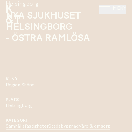
Helsingborg
MENY
NYA SJUKHUSET
HELSINGBORG
- ÖSTRA RAMLÖSA
KUND
Region Skåne
PLATS
Helsingborg
KATEGORI
Samhällsfastigheter
Stadsbyggnad
Vård & omsorg