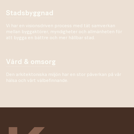
stadsbyggnad
Vi har en visionsdriven process med tät samverkan
mellan byggaktörer, myndigheter och allmänheten för
att bygga en bättre och mer hållbar stad.
vård & omsorg
Den arkitektoniska miljön har en stor påverkan på vår
hälsa och vårt välbefinnande.