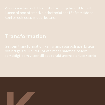
Vi ser variation och flexibilitet som nyckelord för att
kunna skapa attraktiva arbetsplatser för framtidens
kontor och dess medarbetare.
transformation
Genom transformation kan vi anpassa och återbruka
befintliga strukturer för att möta samtida behov
samtidigt som vi ser till att strukturernas arkitektoniska
arv och värden bevaras.