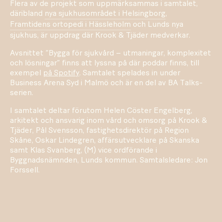
Flera av de projekt som uppmärksammas i samtalet,
däribland
nya sjukhusområdet i Helsingborg
,
Framtidens ortopedi i Hässleholm
och Lunds nya
sjukhus, är uppdrag där Krook & Tjäder medverkar.
Avsnittet “Bygga för sjukvård – utmaningar, komplexitet
och lösningar” finns att lyssna på där poddar finns, till
exempel
på Spotify
. Samtalet spelades in under
Business Arena Syd i Malmö och är en del av BA Talks-
serien.
I samtalet deltar förutom Helen Cöster Engelberg,
arkitekt och ansvarig inom vård och omsorg på Krook &
Tjäder, Pål Svensson, fastighetsdirektör på Region
Skåne, Oskar Lindegren, affärsutvecklare på Skanska
samt Klas Svanberg, (M) vice ordförande i
Byggnadsnämnden, Lunds kommun. Samtalsledare: Jon
Forssell.