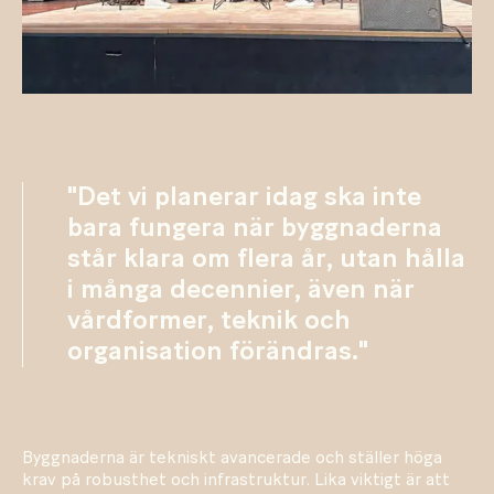
"Det vi planerar idag ska inte
bara fungera när byggnaderna
står klara om flera år, utan hålla
i många decennier, även när
vårdformer, teknik och
organisation förändras."
Byggnaderna är tekniskt avancerade och ställer höga
krav på robusthet och infrastruktur. Lika viktigt är att