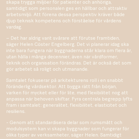
skapa trygga miljöer för patienter och anhöriga,
samtidigt som personalen ges en hållbar och attraktiv
arbetsmiljö. Att förena dessa perspektiv kräver både
djup teknisk kompetens och förståelse för vårdens
vardag.
– Det har aldrig varit svårare att förutse framtiden,
säger Helen Cöster Engelberg. Det vi planerar idag ska
inte bara fungera när byggnaderna står klara om flera år,
utan hålla i många decennier, även när vårdformer,
teknik och organisation förändras. Det är också det som
gör arbetet så roligt och utmanande.
Samtalet fokuserar på arkitekturens roll i en snabbt
föränderlig vårdsektor. Att bygga rätt från början,
varken för mycket eller för lite, med flexibilitet nog att
anpassa när behoven skiftar. Fyra centrala begrepp lyfts
fram i samtalet: generalitet, flexibilitet, elasticitet och
resiliens.
- Genom att standardisera delar som rumsmått och
modulsystem kan vi skapa byggnader som fungerar för
olika typer av verksamheter, säger Helen. Samtidigt