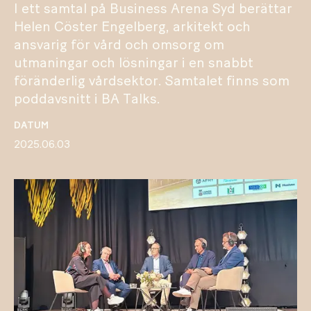
I ett samtal på Business Arena Syd berättar
Helen Cöster Engelberg, arkitekt och
ansvarig för vård och omsorg om
utmaningar och lösningar i en snabbt
föränderlig vårdsektor. Samtalet finns som
poddavsnitt i BA Talks.
DATUM
2025.06.03