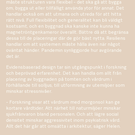
måste strukturen vara flexibel - det ska gå att bygga
om, bygga ut eller tillfälligt använda ytor för annat. Det
handlar också om att utmana och utreda för att hitta
rätt nivå. Full flexibilitet och generalitet kan bli väldigt
kostsamt, och en byggnad ska kanske inte kunna ha
magnetröntgenkameror överallt. Bättre då att begränsa
dessa till de placeringar där de gör bäst nytta. Resiliens
handlar om att systemen måste hålla även när något
oväntat händer. Pandemin synliggjorde hur avgörande
det är.
Evidensbaserad design tar sin utgångspunkt i forskning
och beprövad erfarenhet. Det kan handla om allt från
placering av byggnaden på tomten och vårdrum i
förhållande till solljus, till utformning av utemiljöer som
minskar stressnivåer.
- Forskning visar att vårdrum med morgonsol kan ge
kortare vårdtider. Att närhet till naturmiljöer minskar
sjukfrånvaron bland personalen. Och att lägre social
densitet minskar aggressivitet inom psykiatrisk vård.
Allt det här går att omsätta i arkitektur, säger Helen.