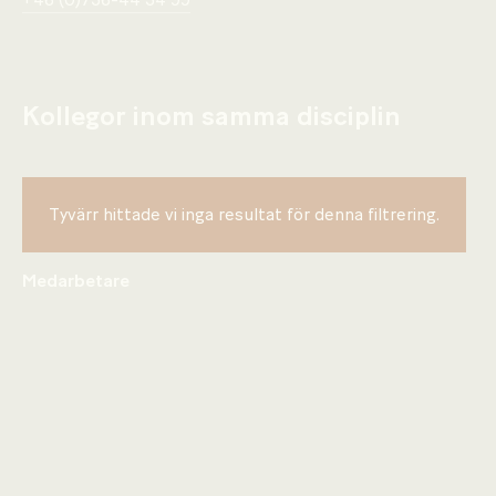
+46 (0)736-44 34 99
Kollegor inom samma disciplin
Tyvärr hittade vi inga resultat för denna filtrering.
Medarbetare