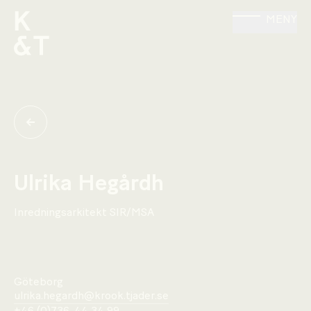
MENY
Ulrika Hegårdh
Inredningsarkitekt SIR/MSA
Göteborg
ulrika.hegardh@krook.tjader.se