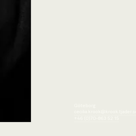
Göteborg
cecilia.krook@krook.tjader.s
+46 (0)70-863 52 15