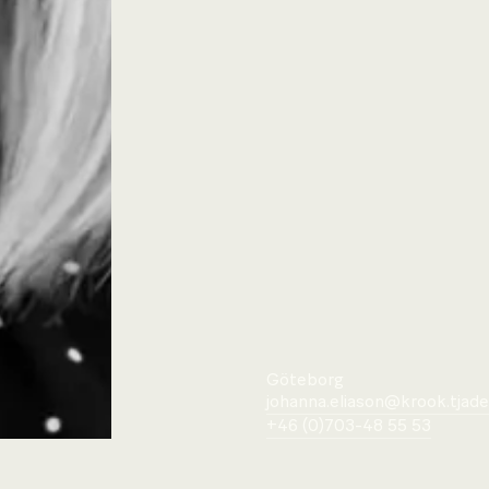
Göteborg
johanna.eliason@krook.tjade
+46 (0)703-48 55 53