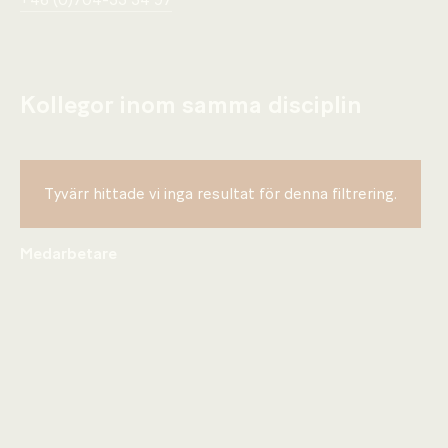
+46 (0)704-33 34 97
Kollegor inom samma disciplin
Tyvärr hittade vi inga resultat för denna filtrering.
Medarbetare