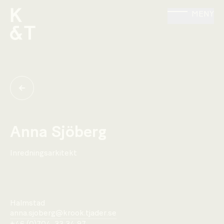
MENY
Anna Sjöberg
Inredningsarkitekt
Halmstad
anna.sjoberg@krook.tjader.se