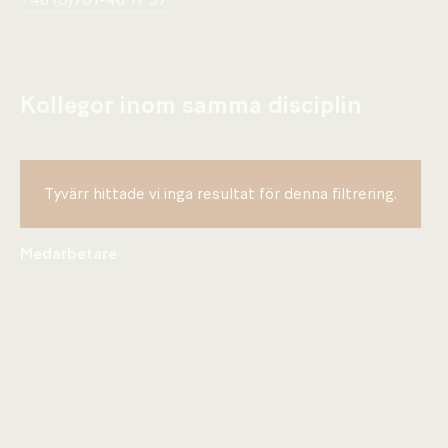
+46 (0)701-46 17 97
Kollegor inom samma disciplin
Tyvärr hittade vi inga resultat för denna filtrering.
Medarbetare