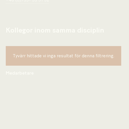
+46 (0)739- 39 31 32
Kollegor inom samma disciplin
Tyvärr hittade vi inga resultat för denna filtrering.
Medarbetare