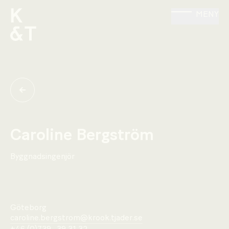
MENY
Caroline Bergström
Byggnadsingenjör
Göteborg
caroline.bergstrom@krook.tjader.se