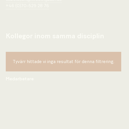
+46 (0)70-529 28 76
Kollegor inom samma disciplin
Tyvärr hittade vi inga resultat för denna filtrering.
Medarbetare