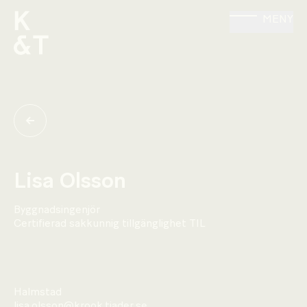
MENY
Lisa Olsson
Byggnadsingenjör
Certifierad sakkunnig tillgänglighet TIL
Halmstad
lisa.olsson@krook.tjader.se