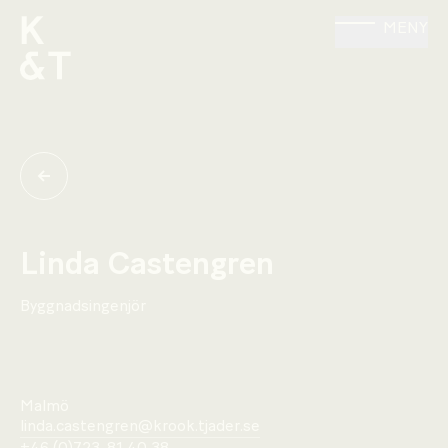
MENY
Linda Castengren
Byggnadsingenjör
Malmö
linda.castengren@krook.tjader.se