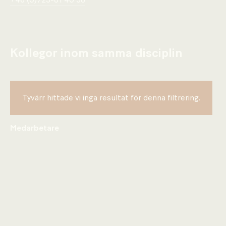
+46 (0)723-81 40 38
Kollegor inom samma disciplin
Tyvärr hittade vi inga resultat för denna filtrering.
Medarbetare