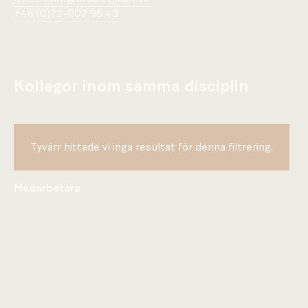
+46 (0)72-007 96 43
Kollegor inom samma disciplin
Tyvärr hittade vi inga resultat för denna filtrering.
Medarbetare