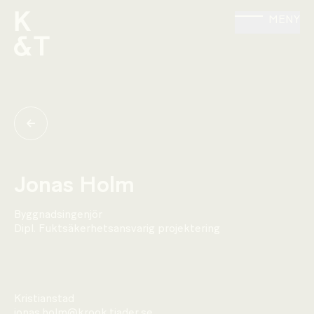
MENY
Jonas Holm
Byggnadsingenjör
Dipl. Fuktsäkerhetsansvarig projektering
Kristianstad
jonas.holm@krook.tjader.se