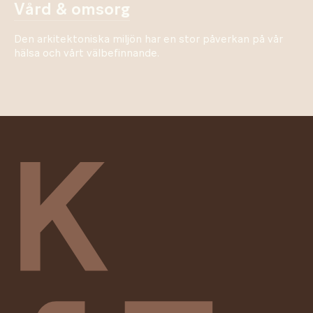
vård & omsorg
Den arkitektoniska miljön har en stor påverkan på vår
hälsa och vårt välbefinnande.