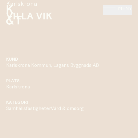
Karlskrona
MENY
VILLA VIK
KUND
Karlskrona Kommun, Lagans Byggnads AB
PLATS
Karlskrona
KATEGORI
Samhällsfastigheter
Vård & omsorg