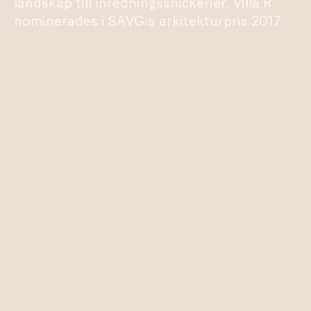
landskap till inredningssnickerier. Villa R
nominerades i SAVG:s arkitekturpris 2017