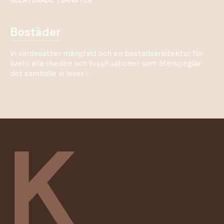
RELATERADE TJÄNSTER
bostäder
Vi värdesätter mångfald och en bostadsarkitektur för
livets alla skeden och livssituationer som återspeglar
det samhälle vi lever i.