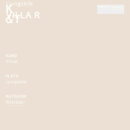
Ljungskile
MENY
VILLA R
KUND
Privat
PLATS
Ljungskile
KATEGORI
Bostäder