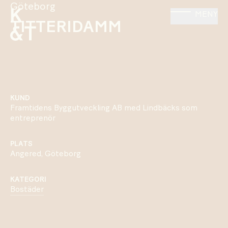
Göteborg
MENY
TITTERIDAMM
KUND
Framtidens Byggutveckling AB med Lindbäcks som
entreprenör
PLATS
Angered, Göteborg
KATEGORI
Bostäder