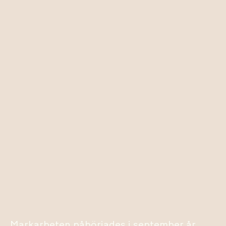
Markarbeten påbörjades i september år