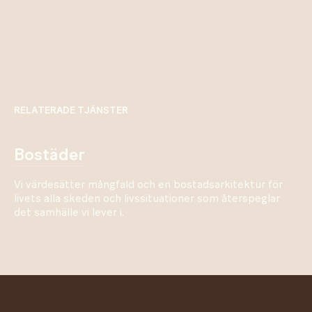
RELATERADE TJÄNSTER
bostäder
Vi värdesätter mångfald och en bostadsarkitektur för
livets alla skeden och livssituationer som återspeglar
det samhälle vi lever i.