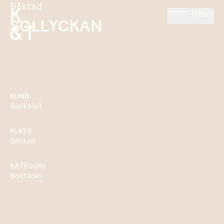
Båstad
MENY
SOLLYCKAN
KUND
Backahill
PLATS
Båstad
KATEGORI
Bostäder