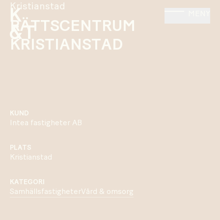
Kristianstad
MENY
RÄTTSCENTRUM
KRISTIANSTAD
KUND
Intea fastigheter AB
PLATS
Kristianstad
KATEGORI
Samhällsfastigheter
Vård & omsorg