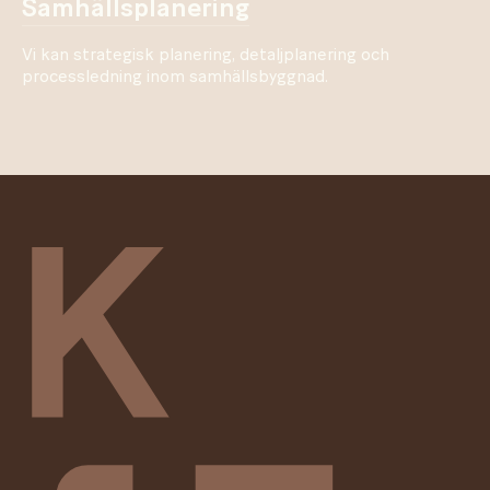
samhällsplanering
Vi kan strategisk planering, detaljplanering och
processledning inom samhällsbyggnad.