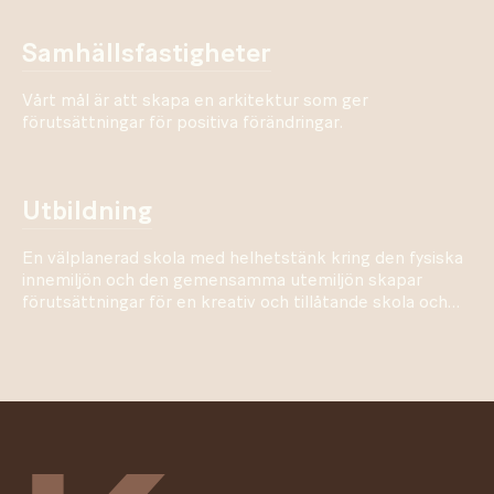
samhällsfastigheter
Vårt mål är att skapa en arkitektur som ger
förutsättningar för positiva förändringar.
utbildning
En välplanerad skola med helhetstänk kring den fysiska
innemiljön och den gemensamma utemiljön skapar
förutsättningar för en kreativ och tillåtande skola och
arbetsplats.