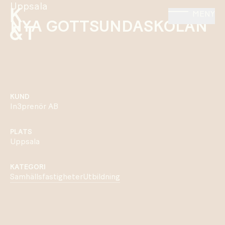
Uppsala
MENY
NYA GOTTSUNDASKOLAN
KUND
In3prenör AB
PLATS
Uppsala
KATEGORI
Samhällsfastigheter
Utbildning