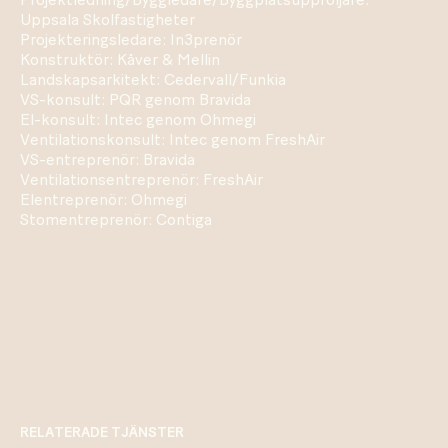
Projektledning/Byggledare/Byggplatsuppföljare:
Uppsala Skolfastigheter
Projekteringsledare: In3prenör
Konstruktör: Kåver & Mellin
Landskapsarkitekt: Cedervall/Funkia
VS-konsult: PQR genom Bravida
El-konsult: Intec genom Ohmegi
Ventilationskonsult: Intec genom FreshAir
VS-entreprenör: Bravida
Ventilationsentreprenör: FreshAir
Elentreprenör: Ohmegi
Stomentreprenör: Contiga
RELATERADE TJÄNSTER