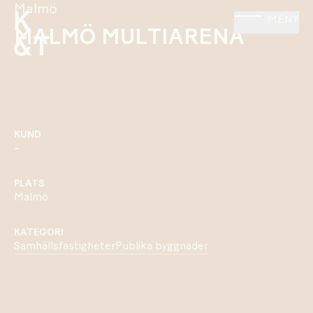
Malmö
MENY
MALMÖ MULTIARENA
KUND
-
PLATS
Malmö
KATEGORI
Samhällsfastigheter
Publika byggnader