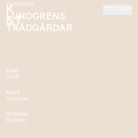
Halmstad
MENY
LUNDGRENS
TRÄDGÅRDAR
KUND
HFAB
PLATS
Halmstad
KATEGORI
Bostäder