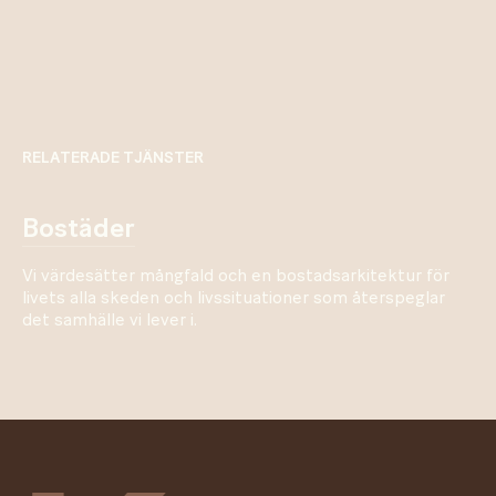
RELATERADE TJÄNSTER
bostäder
Vi värdesätter mångfald och en bostadsarkitektur för
livets alla skeden och livssituationer som återspeglar
det samhälle vi lever i.