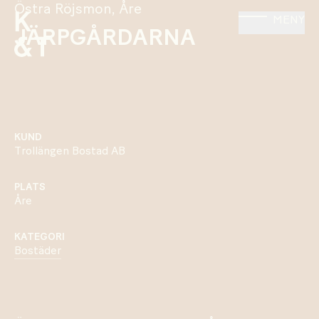
Östra Röjsmon, Åre
MENY
JÄRPGÅRDARNA
KUND
Trollängen Bostad AB
PLATS
Åre
KATEGORI
Bostäder