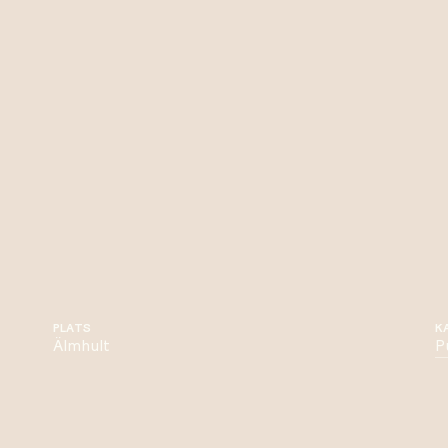
PLATS
K
Älmhult
P