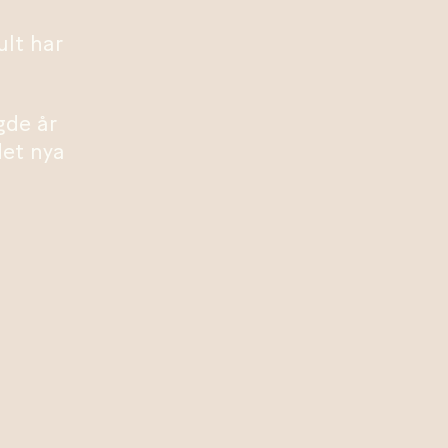
ult har
gde år
det nya