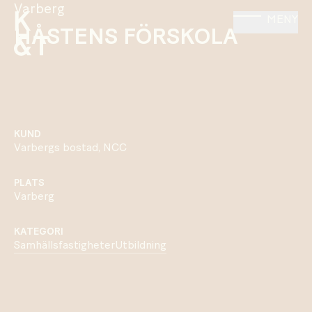
Varberg
MENY
HÅSTENS FÖRSKOLA
KUND
Varbergs bostad, NCC
PLATS
Varberg
KATEGORI
Samhällsfastigheter
Utbildning