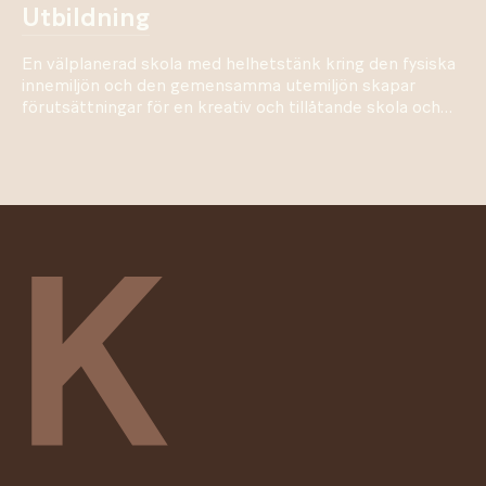
utbildning
En välplanerad skola med helhetstänk kring den fysiska
innemiljön och den gemensamma utemiljön skapar
förutsättningar för en kreativ och tillåtande skola och
arbetsplats.