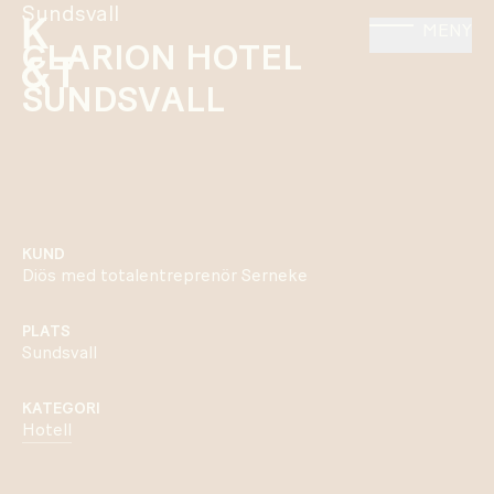
Sundsvall
MENY
CLARION HOTEL
SUNDSVALL
KUND
Diös med totalentreprenör Serneke
PLATS
Sundsvall
KATEGORI
Hotell