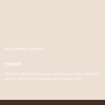
RELATERADE TJÄNSTER
hotell
Med över 800 hotellprojekt världen över kan vi hotell. Vi
vet att estetik och funktionalitet hänger ihop.