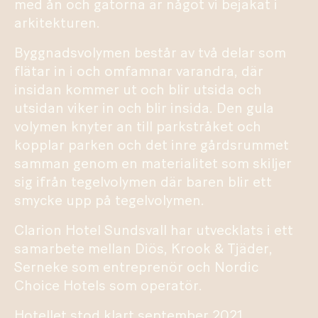
med ån och gatorna är något vi bejakat i
arkitekturen.
Byggnadsvolymen består av två delar som
flätar in i och omfamnar varandra, där
insidan kommer ut och blir utsida och
utsidan viker in och blir insida. Den gula
volymen knyter an till parkstråket och
kopplar parken och det inre gårdsrummet
samman genom en materialitet som skiljer
sig ifrån tegelvolymen där baren blir ett
smycke upp på tegelvolymen.
Clarion Hotel Sundsvall har utvecklats i ett
samarbete mellan Diös, Krook & Tjäder,
Serneke som entreprenör och Nordic
Choice Hotels som operatör.
Hotellet stod klart september 2021