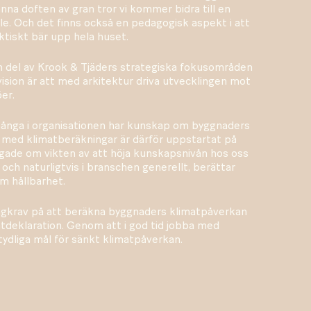
känna doften av gran tror vi kommer bidra till en
lle. Och det finns också en pedagogisk aspekt i att
ktiskt bär upp hela huset.
n del av Krook & Tjäders strategiska fokusområden
ision är att med arkitektur driva utvecklingen mot
er.
t många i organisationen har kunskap om byggnaders
 med klimatberäkningar är därför uppstartat på
tygade om vikten av att höja kunskapsnivån hos oss
 och naturligtvis i branschen generellt, berättar
om hållbarhet.
 lagkrav på att beräkna byggnaders klimatpåverkan
atdeklaration. Genom att i god tid jobba med
 tydliga mål för sänkt klimatpåverkan.