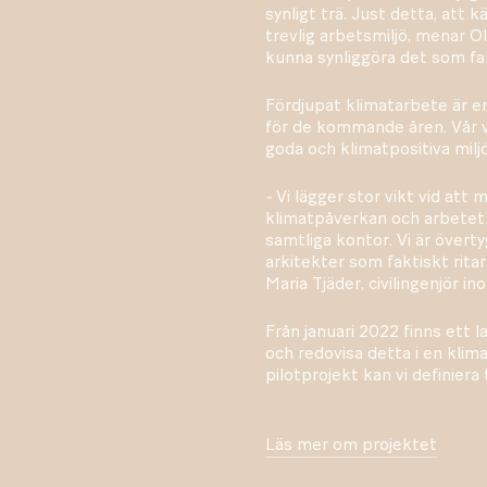
synligt trä. Just detta, att 
trevlig arbetsmiljö, menar O
kunna synliggöra det som fa
Fördjupat klimatarbete är e
för de kommande åren. Vår v
goda och klimatpositiva miljö
-
Vi lägger stor vikt vid at
klimatpåverkan och arbetet
samtliga kontor. Vi är över
arkitekter som faktiskt ritar
Maria Tjäder, civilingenjör in
Från januari 2022 finns ett
och redovisa detta i en klim
pilotprojekt kan vi definiera
Läs mer om projektet