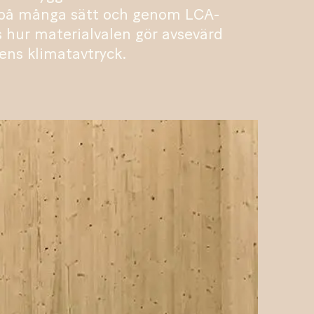
r på många sätt och genom LCA-
s hur materialvalen gör avsevärd
ens klimatavtryck.