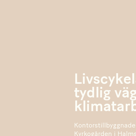
Livscyke
tydlig väg
klimatar
Kontorstillbyggnade
Kyrkogården i Halms