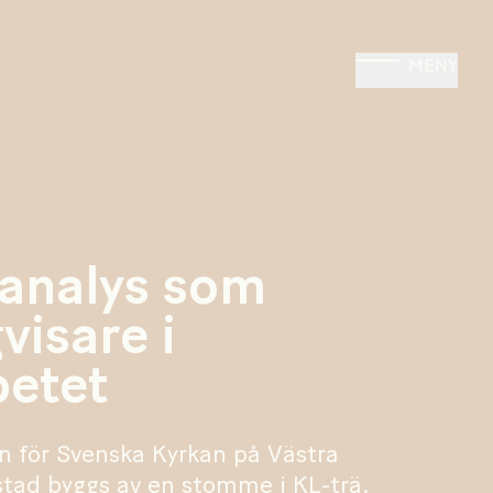
MENY
lanalys som
visare i
betet
n för Svenska Kyrkan på Västra
tad byggs av en stomme i KL-trä.