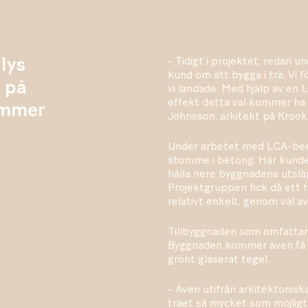
lys
- Tidigt i projektet, redan 
kund om att bygga i trä. Vi 
a på
vi landade. Med hjälp av en L
effekt detta val kommer ha
kommer
Johnsson, arkitekt på Krook
Under arbetet med LCA-berä
stomme i betong. Här kunde 
hålla nere byggnadens utslä
Projektgruppen fick då ett t
relativt enkelt, genom val 
Tillbyggnaden som omfattar
Byggnaden kommer även få sy
grönt glaserat tegel.
- Även utifrån arkitektonisk
träet så mycket som möjlig