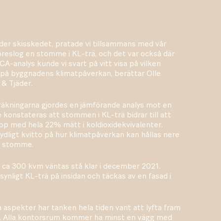
under skisskedet, pratade vi tillsammans med vår
föreslog en stomme i KL-trä, och det var också där
CA-analys kunde vi svart på vitt visa på vilken
 på byggnadens klimatpåverkan, berättar Olle
 & Tjäder.
kningarna gjordes en jämförande analys mot en
konstateras att stommen i KL-trä bidrar till att
pp med hela 22% mätt i koldioxidekvivalenter.
ydligt kvitto på hur klimatpåverkan kan hållas nere
av stomme.
 ca 300 kvm väntas stå klar i december 2021.
nligt KL-trä på insidan och täckas av en fasad i
a aspekter har tanken hela tiden varit att lyfta fram
t. Alla kontorsrum kommer ha minst en vägg med