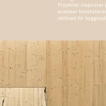
Projektet inspirera
analyser konstatera
skillnad för byggnad