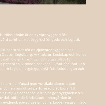
 i Hässleholm är en ny vårdbyggnad för
vård samt servicebyggnad för gods och logistik.
olut bästa sätt när en sjukvårdsbyggnad ska
n Cöster Engelberg. Arkitektur, landskap och konst
 som bidrar till en lugn och trygg plats för
 patienten. Visionen har varit ”Grönt är skönt”, en
 som tagit sin utgångspunkt från träddungen och
 i aluminiumfasad med vertikala element som
r och en mönstrad perforerad plåt bidrar till
ing. Mjuka horisontella kurvor ger byggnaden sin
 av det böljande landskapet. Innergården är
 evidensbaserad design och erbjuder en grön miljö