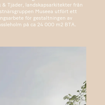
k & Tjäder, landskapsarkitekter från
stnärsgruppen Museea utfört ett
gsarbete för gestaltningen av
ässleholm på ca 24 000 m2 BTA.