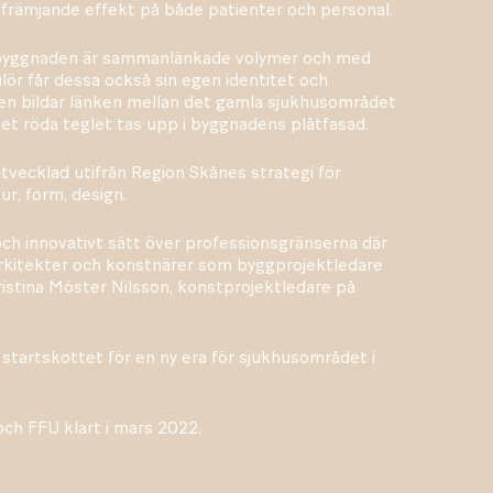
ofrämjande effekt på både patienter och personal.
byggnaden är sammanlänkade volymer och med
ulör får dessa också sin egen identitet och
en bildar länken mellan det gamla sjukhusområdet
det röda teglet tas upp i byggnadens plåtfasad.
vecklad utifrån Region Skånes strategi för
ur, form, design.
 och innovativt sätt över professionsgränserna där
arkitekter och konstnärer som byggprojektledare
Kristina Möster Nilsson, konstprojektledare på
startskottet för en ny era för sjukhusområdet i
och FFU klart i mars 2022.