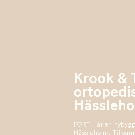
Krook & T
ortopedi
Hässleh
FORTH är en nybyggn
Hässleholm. Tillsa