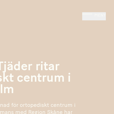
MENY
jäder ritar
skt centrum i
olm
ad för ortopediskt centrum i
mmans med Region Skåne har