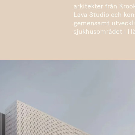
arkitekter från Kroo
Lava Studio och kon
gemensamt utvecklin
sjukhusområdet i H