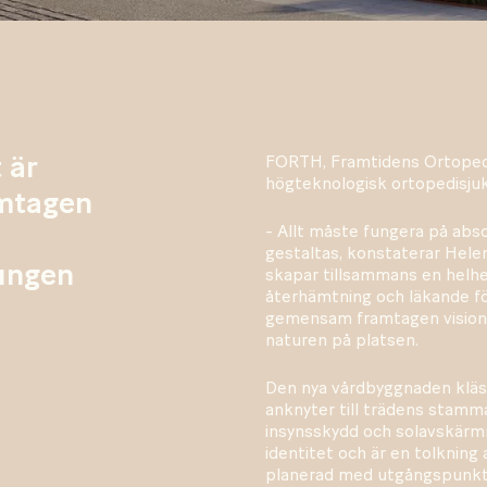
 är
FORTH, Framtidens Ortopedi
högteknologisk ortopedisjuk
mtagen
- Allt måste fungera på abs
gestaltas, konstaterar Hele
ungen
skapar tillsammans en helhet
återhämtning och läkande för
gemensam framtagen vision,
naturen på platsen.
Den nya vårdbyggnaden kläs
anknyter till trädens stamma
insynsskydd och solavskärmn
identitet och är en tolkning
planerad med utgångspunkt i