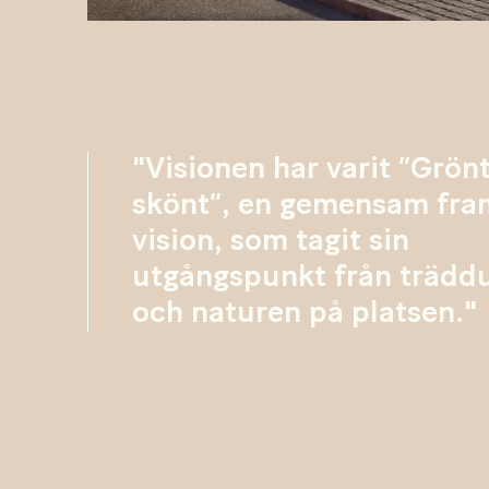
"Visionen har varit ”Grönt
skönt”, en gemensam fra
vision, som tagit sin
utgångspunkt från trädd
och naturen på platsen."