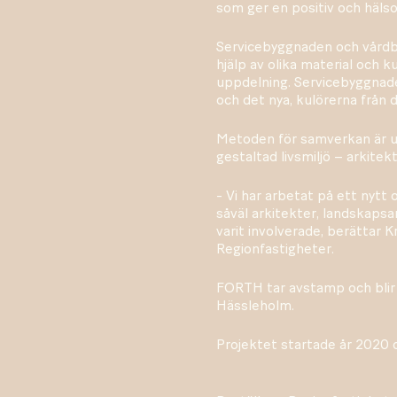
som ger en positiv och häls
Servicebyggnaden och vård
hjälp av olika material och k
uppdelning. Servicebyggnad
och det nya, kulörerna från 
Metoden för samverkan är ut
gestaltad livsmiljö – arkitekt
- Vi har arbetat på ett nytt
såväl arkitekter, landskaps
varit involverade, berättar 
Regionfastigheter.
FORTH tar avstamp och blir 
Hässleholm.
Projektet startade år 2020 