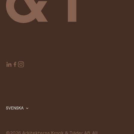
SVENSKA
©
2026
Arkitekterna Krook & Tjäder AB. All