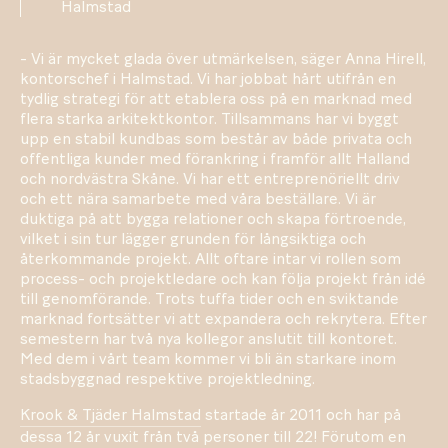
Halmstad
- Vi är mycket glada över utmärkelsen, säger Anna Hirell,
kontorschef i Halmstad. Vi har jobbat hårt utifrån en
tydlig strategi för att etablera oss på en marknad med
flera starka arkitektkontor. Tillsammans har vi byggt
upp en stabil kundbas som består av både privata och
offentliga kunder med förankring i framför allt Halland
och nordvästra Skåne. Vi har ett entreprenöriellt driv
och ett nära samarbete med våra beställare. Vi är
duktiga på att bygga relationer och skapa förtroende,
vilket i sin tur lägger grunden för långsiktiga och
återkommande projekt. Allt oftare intar vi rollen som
process- och projektledare och kan följa projekt från idé
till genomförande. Trots tuffa tider och en sviktande
marknad fortsätter vi att expandera och rekrytera. Efter
semestern har två nya kollegor anslutit till kontoret.
Med dem i vårt team kommer vi bli än starkare inom
stadsbyggnad respektive projektledning.
Krook & Tjäder Halmstad
startade år 2011 och har på
dessa 12 år vuxit från två personer till 22! Förutom en