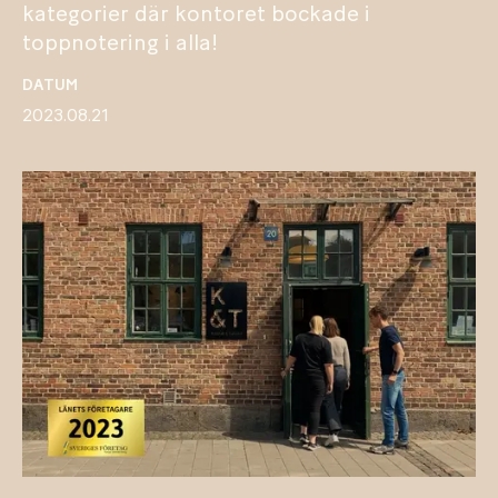
kategorier där kontoret bockade i
toppnotering i alla!
DATUM
2023.08.21