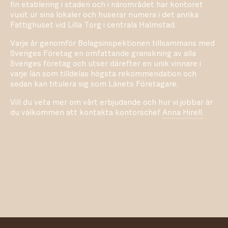
fin etablering i staden och i närområdet har kontoret
vuxit ur sina lokaler och huserar numera i det anrika
Fattighuset vid Lilla Torg i centrala Halmstad.
Varje år genomför Bolagsinspektionen tillsammans med
Sveriges Företag en omfattande granskning av alla
Sveriges företag och utser därefter en unik vinnare i
varje län som tilldelas högsta rekommendation och
sedan kan titulera sig som Länets Företagare.
Vill du veta mer om vårt erbjudande och hur vi jobbar är
du välkommen att kontakta kontorschef
Anna Hirell.