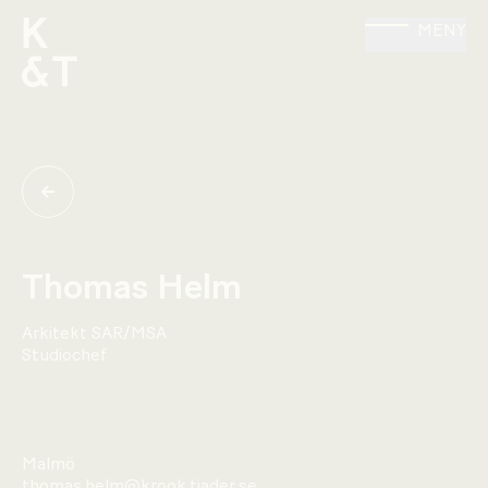
MENY
Thomas Helm
Arkitekt SAR/MSA
Studiochef
Malmö
thomas.helm@krook.tjader.se