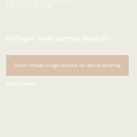
+46 (0)736-44 34 15
Kollegor inom samma disciplin
Tyvärr hittade vi inga resultat för denna filtrering.
Medarbetare