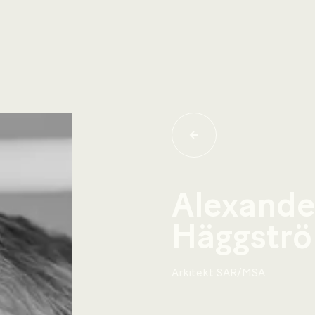
Alexande
Häggstr
Arkitekt SAR/MSA