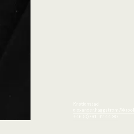
Kristianstad
alexander.haggstrom@krook.
+46 (0)761-32 44 90