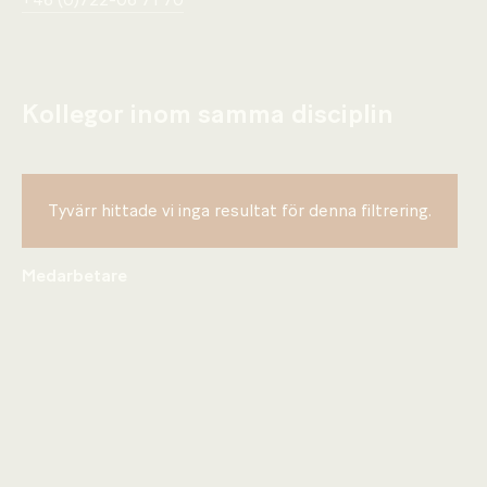
+46 (0)722-06 71 70
Kollegor inom samma disciplin
Tyvärr hittade vi inga resultat för denna filtrering.
Medarbetare