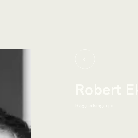
Robert E
Byggnadsingenjör