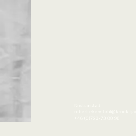
Kristianstad
robert.ekenstahl@krook.tja
+46 (0)723-73 08 98