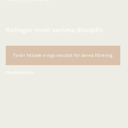
+46 (0)70-091 46 54
Kollegor inom samma disciplin
Tyvärr hittade vi inga resultat för denna filtrering.
Medarbetare