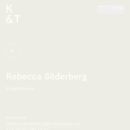
MENY
Rebecca Söderberg
Projektledare
Halmstad
rebecca.soderberg@krook.tjader.se