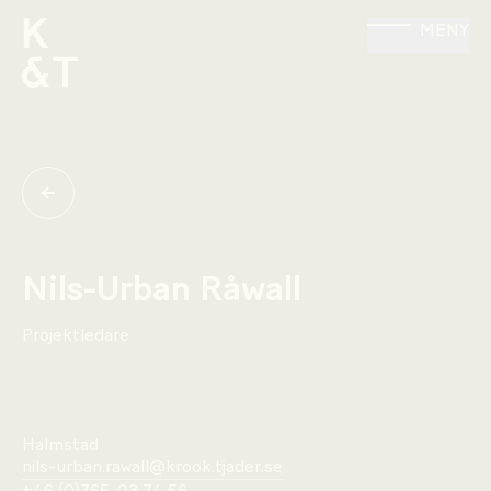
MENY
Nils-Urban Råwall
Projektledare
Halmstad
nils-urban.rawall@krook.tjader.se