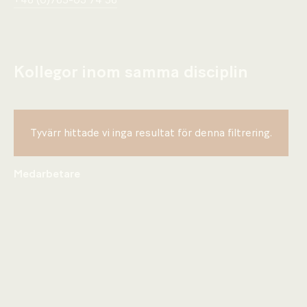
+46 (0)765-03 74 56
Kollegor inom samma disciplin
Tyvärr hittade vi inga resultat för denna filtrering.
Medarbetare