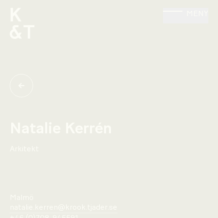
MENY
Natalie Kerrén
Arkitekt
Malmö
natalie.kerren@krook.tjader.se