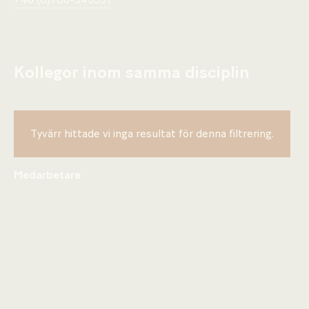
+46 (0)708-945591
Kollegor inom samma disciplin
Tyvärr hittade vi inga resultat för denna filtrering.
Medarbetare