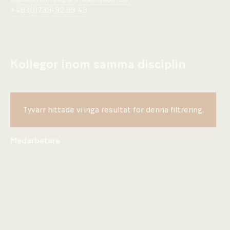
+46 (0)739-92 99 43
Kollegor inom samma disciplin
Tyvärr hittade vi inga resultat för denna filtrering.
Medarbetare