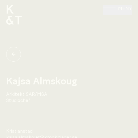
MENY
Kajsa Almskoug
Arkitekt SAR/MSA
Studiochef
Kristianstad
kajsa.almskoug@krook.tjader.se