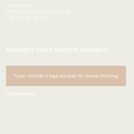
Kristianstad
jerker.edfast@krook.tjader.se
+46 (0)708-28 71 37
Kollegor inom samma disciplin
Tyvärr hittade vi inga resultat för denna filtrering.
Medarbetare