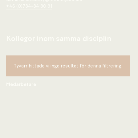
+46 (0)734-34 30 31
Kollegor inom samma disciplin
Tyvärr hittade vi inga resultat för denna filtrering.
Medarbetare