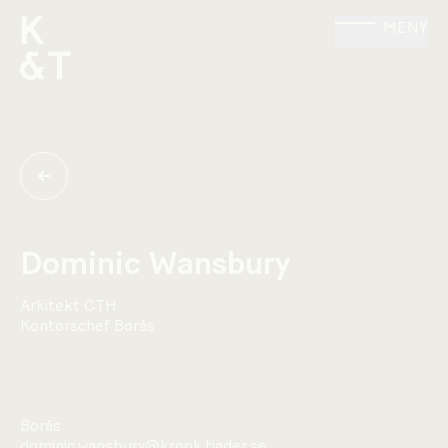
MENY
Dominic Wansbury
Arkitekt CTH
Kontorschef Borås
Borås
dominic.wansbury@krook.tjader.se