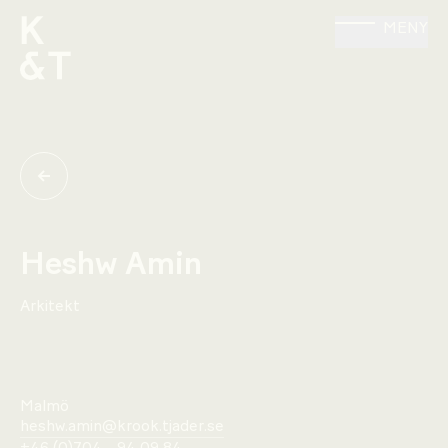
MENY
Heshw Amin
Arkitekt
Malmö
heshw.amin@krook.tjader.se