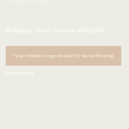
+46 (0)704 - 94 09 84
Kollegor inom samma disciplin
Tyvärr hittade vi inga resultat för denna filtrering.
Medarbetare